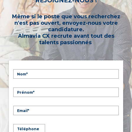
REJOIGNEZ-NOUS !
Même si le poste que vous recherchez
n'est pas ouvert, envoyez-nous votre
candidature.
Almavia CX recrute avant tout des
talents passionnés