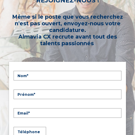
REJOIGNEZ-NOUS !
Même si le poste que vous recherchez
n'est pas ouvert, envoyez-nous votre
candidature.
Almavia CX recrute avant tout des
talents passionnés