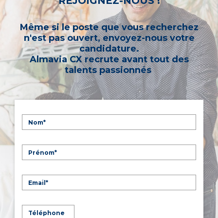
REJOIGNEZ-NOUS !
Même si le poste que vous recherchez
n'est pas ouvert, envoyez-nous votre
candidature.
Almavia CX recrute avant tout des
talents passionnés