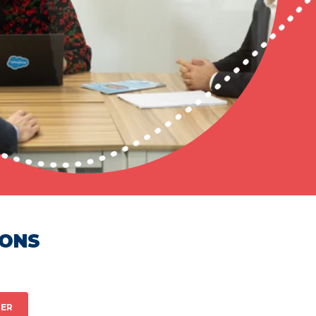
HONS
ER