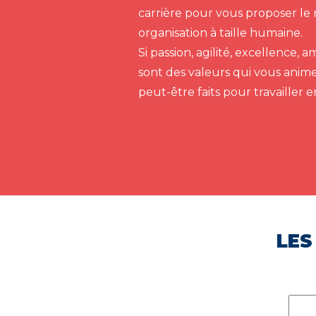
carrière pour vous proposer le 
organisation à taille humaine.
Si passion, agilité, excellence,
sont des valeurs qui vous anim
peut-être faits pour travailler 
LES