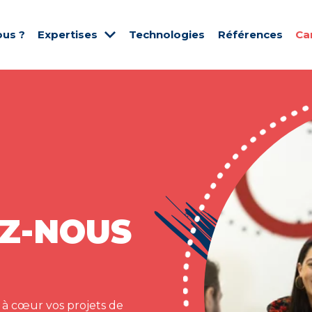
us ?
Expertises
Technologies
Références
Ca
Z-NOUS
 à cœur vos projets de