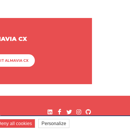
MAVIA CX
IT ALMAVIA CX
.
eny all cookies
Personalize