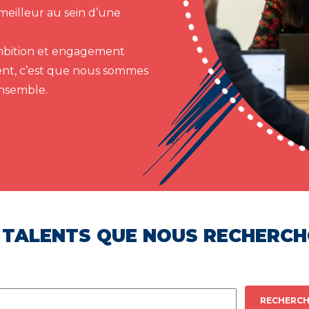
meilleur au sein d’une
 ambition et engagement
ent, c’est que nous sommes
ensemble.
 TALENTS QUE NOUS RECHERC
RECHERCH