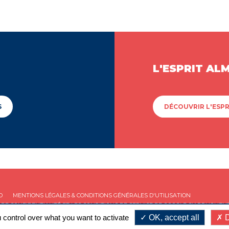
L'ESPRIT AL
S
DÉCOUVRIR L'ESPR
D
MENTIONS LÉGALES & CONDITIONS GÉNÉRALES D'UTILISATION
 DE CONFIDENTIALITÉ
ET LES
CONDITIONS DE SERVICE
DE GOOGLE S'APPLIQUENT
 control over what you want to activate
OK, accept all
D