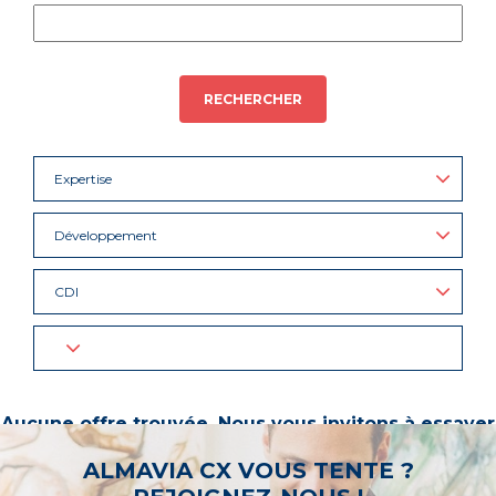
RECHERCHER
Expertise
Développement
CDI
Aucune offre trouvée. Nous vous invitons à essayer
d’autres mots-clés ou à sélectionner un « métier ».
ALMAVIA CX VOUS TENTE ?