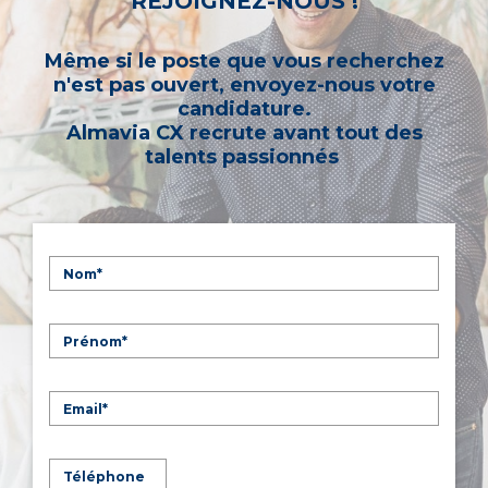
REJOIGNEZ-NOUS !
Même si le poste que vous recherchez
n'est pas ouvert, envoyez-nous votre
candidature.
Almavia CX recrute avant tout des
talents passionnés