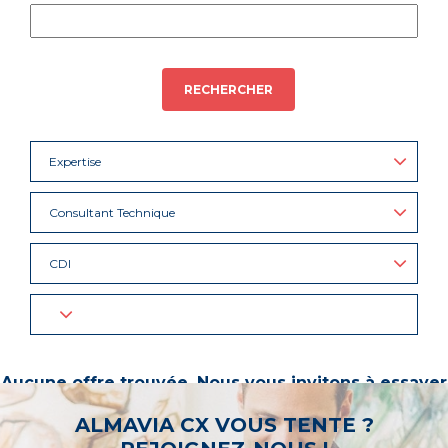
RECHERCHER
Expertise
Consultant Technique
CDI
Aucune offre trouvée. Nous vous invitons à essayer
d’autres mots-clés ou à sélectionner un « métier ».
ALMAVIA CX VOUS TENTE ?