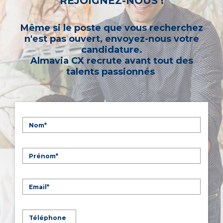
REJOIGNEZ-NOUS !
Même si le poste que vous recherchez
n'est pas ouvert, envoyez-nous votre
candidature.
Almavia CX recrute avant tout des
talents passionnés