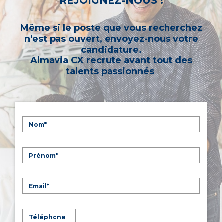
REJOIGNEZ-NOUS !
Même si le poste que vous recherchez
n'est pas ouvert, envoyez-nous votre
candidature.
Almavia CX recrute avant tout des
talents passionnés