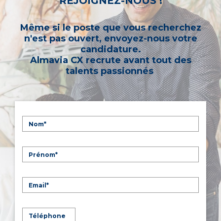
REJOIGNEZ-NOUS !
Même si le poste que vous recherchez
n'est pas ouvert, envoyez-nous votre
candidature.
Almavia CX recrute avant tout des
talents passionnés