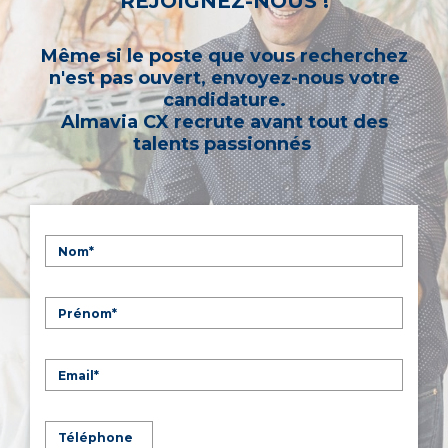
REJOIGNEZ-NOUS !
Même si le poste que vous recherchez
n'est pas ouvert, envoyez-nous votre
candidature.
Almavia CX recrute avant tout des
talents passionnés