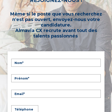
REJOIGNEZ-NOUS !
Même si le poste que vous recherchez
n'est pas ouvert, envoyez-nous votre
candidature.
Almavia CX recrute avant tout des
talents passionnés