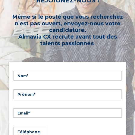
REJOIGNEZ-NOUS !
Même si le poste que vous recherchez
n'est pas ouvert, envoyez-nous votre
candidature.
Almavia CX recrute avant tout des
talents passionnés