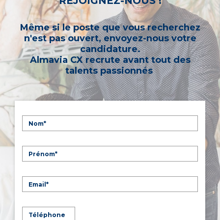
REJOIGNEZ-NOUS !
Même si le poste que vous recherchez
n'est pas ouvert, envoyez-nous votre
candidature.
Almavia CX recrute avant tout des
talents passionnés