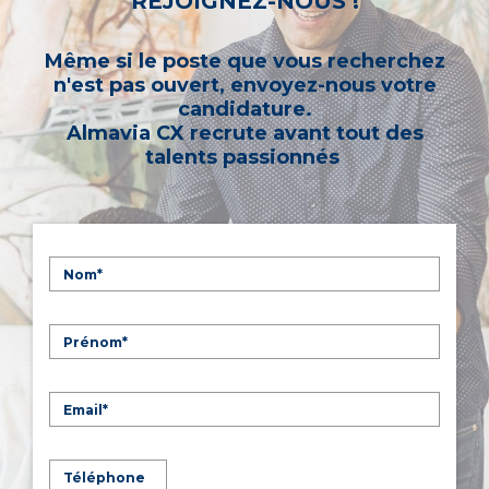
REJOIGNEZ-NOUS !
Même si le poste que vous recherchez
n'est pas ouvert, envoyez-nous votre
candidature.
Almavia CX recrute avant tout des
talents passionnés