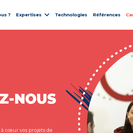
us ?
Expertises
Technologies
Références
Ca
Z-NOUS
 à cœur vos projets de