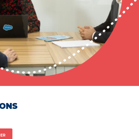
HONS
ER