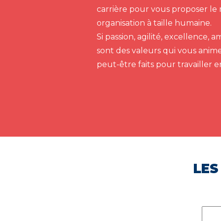
carrière pour vous proposer le 
organisation à taille humaine.
Si passion, agilité, excellence,
sont des valeurs qui vous anim
peut-être faits pour travailler 
LES