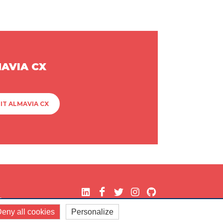
MAVIA CX
IT ALMAVIA CX
.
eny all cookies
Personalize