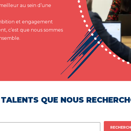
meilleur au sein d’une
 ambition et engagement
ent, c’est que nous sommes
ensemble.
 TALENTS QUE NOUS RECHERC
RECHERCH