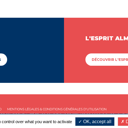
L'ESPRIT AL
S
DÉCOUVRIR L'ESPR
D
MENTIONS LÉGALES & CONDITIONS GÉNÉRALES D'UTILISATION
 DE CONFIDENTIALITÉ
ET LES
CONDITIONS DE SERVICE
DE GOOGLE S'APPLIQUENT
 control over what you want to activate
OK, accept all
D