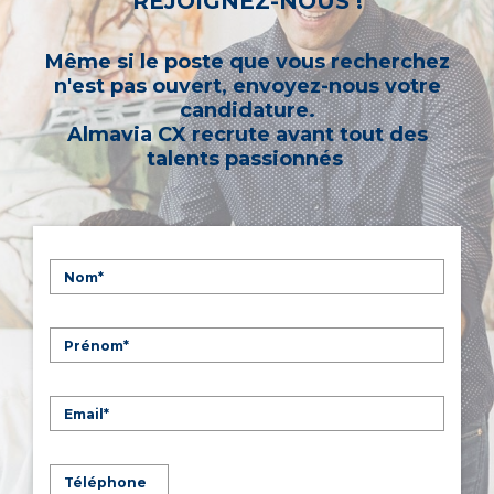
REJOIGNEZ-NOUS !
Même si le poste que vous recherchez
n'est pas ouvert, envoyez-nous votre
candidature.
Almavia CX recrute avant tout des
talents passionnés