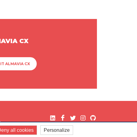
MAVIA CX
IT ALMAVIA CX
.
eny all cookies
Personalize