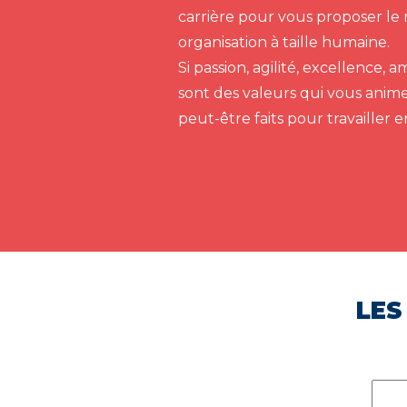
carrière pour vous proposer le 
organisation à taille humaine.
Si passion, agilité, excellence,
sont des valeurs qui vous anim
peut-être faits pour travailler 
LES