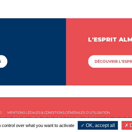
L'ESPRIT AL
S
DÉCOUVRIR L'ESPR
D
MENTIONS LÉGALES & CONDITIONS GÉNÉRALES D'UTILISATION
 DE CONFIDENTIALITÉ
ET LES
CONDITIONS DE SERVICE
DE GOOGLE S'APPLIQUENT
 control over what you want to activate
OK, accept all
D