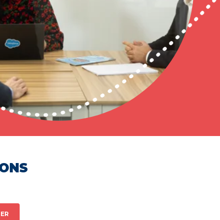
HONS
ER