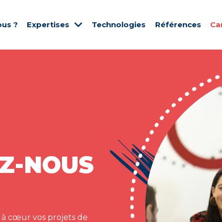
us ?
Expertises
Technologies
Références
Ca
Z-NOUS
 à cœur vos projets de