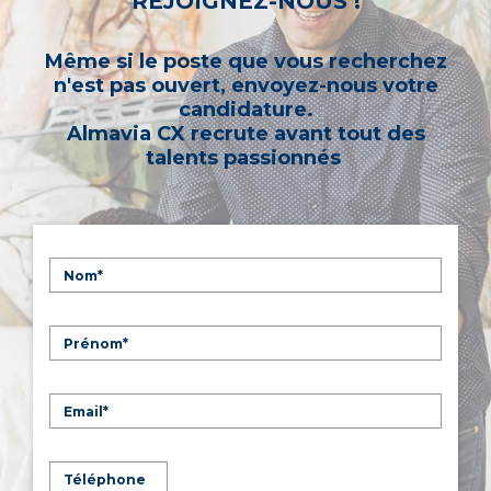
REJOIGNEZ-NOUS !
Même si le poste que vous recherchez
n'est pas ouvert, envoyez-nous votre
candidature.
Almavia CX recrute avant tout des
talents passionnés