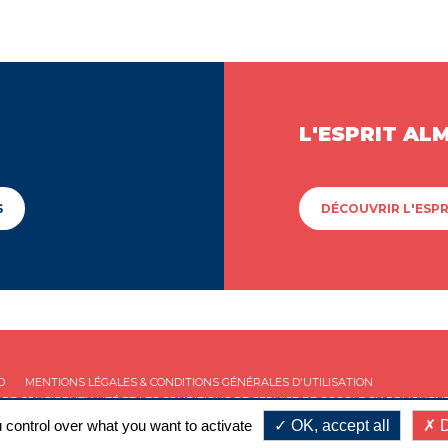
L'ESPRIT AL
S
DÉCOUVRIR L'ESPR
D
MENTIONS LÉGALES & CONDITIONS GÉNÉRALES D'UTILISATION
 DE CONFIDENTIALITÉ
ET LES
CONDITIONS DE SERVICE
DE GOOGLE S'APPLIQUENT
 control over what you want to activate
OK, accept all
D