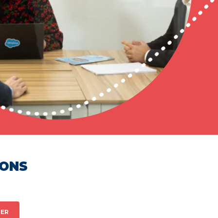
HONS
ER