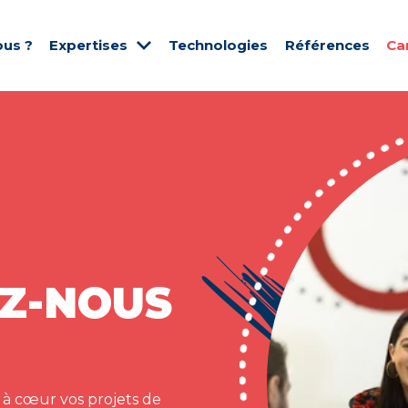
us ?
Expertises
Technologies
Références
Ca
Z-NOUS
 à cœur vos projets de