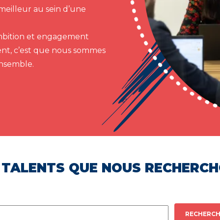
meilleur au sein d’une
 ambition et engagement
ent, c’est que nous sommes
ensemble.
 TALENTS QUE NOUS RECHERC
RECHERCH