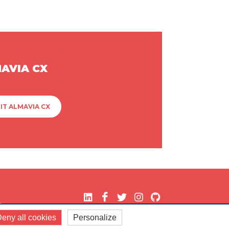
MAVIA CX
IT ALMAVIA CX
.
eny all cookies
Personalize