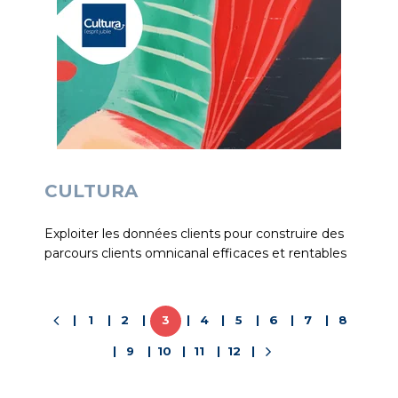
CULTURA
Exploiter les données clients pour construire des
parcours clients omnicanal efficaces et rentables
1
2
3
4
5
6
7
8
9
10
11
12