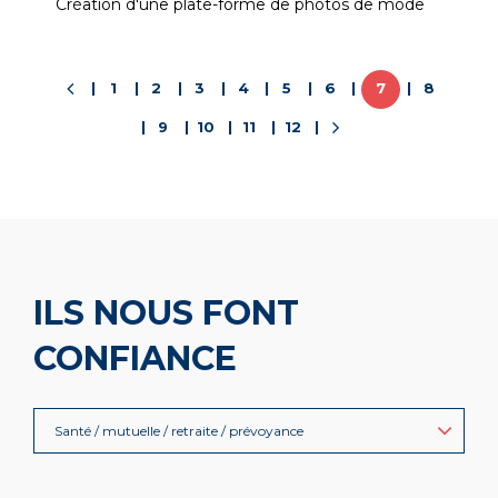
Création d'une plate-forme de photos de mode
1
2
3
4
5
6
7
8
9
10
11
12
ILS NOUS FONT
CONFIANCE
Santé / mutuelle / retraite / prévoyance