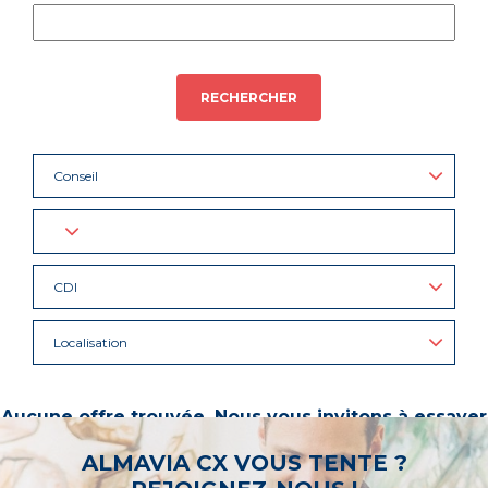
RECHERCHER
Conseil
CDI
Localisation
Aucune offre trouvée. Nous vous invitons à essayer
d’autres mots-clés ou à sélectionner un « métier ».
ALMAVIA CX VOUS TENTE ?