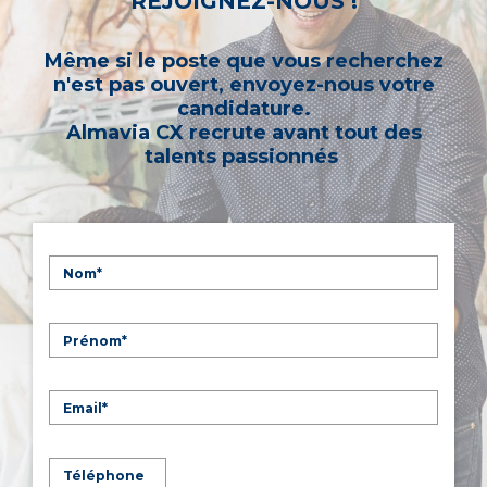
REJOIGNEZ-NOUS !
Même si le poste que vous recherchez
n'est pas ouvert, envoyez-nous votre
candidature.
Almavia CX recrute avant tout des
talents passionnés