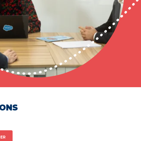
HONS
ER