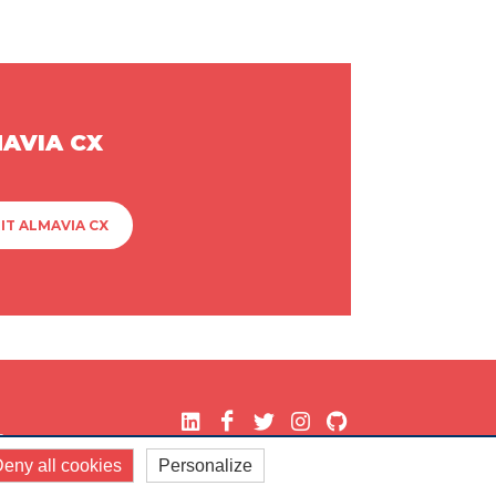
MAVIA CX
IT ALMAVIA CX
.
eny all cookies
Personalize