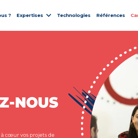
us ?
Expertises
Technologies
Références
Ca
Z-NOUS
 à cœur vos projets de