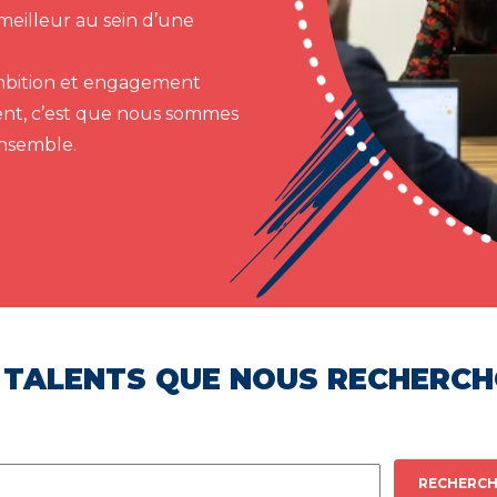
meilleur au sein d’une
 ambition et engagement
ent, c’est que nous sommes
ensemble.
 TALENTS QUE NOUS RECHERC
RECHERCH