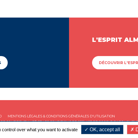
L'ESPRIT AL
S
DÉCOUVRIR L'ESPR
D
MENTIONS LÉGALES & CONDITIONS GÉNÉRALES D'UTILISATION
 DE CONFIDENTIALITÉ
ET LES
CONDITIONS DE SERVICE
DE GOOGLE S'APPLIQUENT
 control over what you want to activate
OK, accept all
D