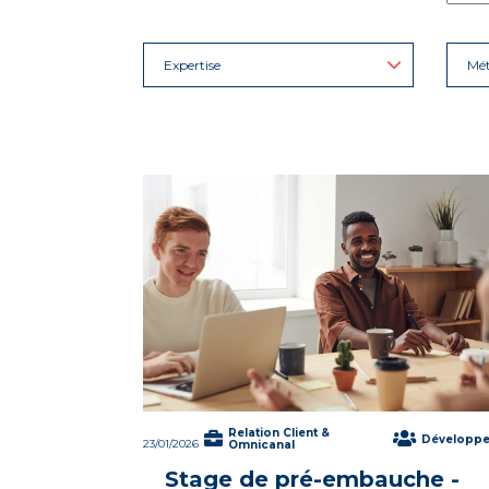
Expertise
Mét
Relation Client &
Développ
23/01/2026
Omnicanal
Stage de pré-embauche -