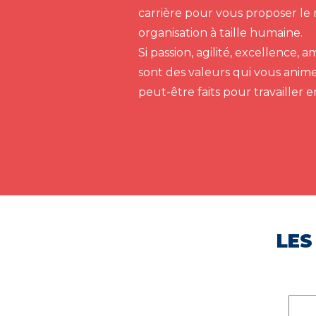
carrière pour vous proposer le 
organisation à taille humaine.
Si passion, agilité, excellence,
sont des valeurs qui vous anim
peut-être faits pour travailler 
LES