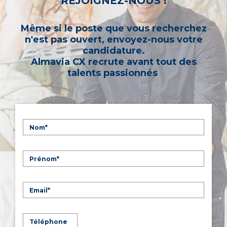
REJOIGNEZ-NOUS !
Même si le poste que vous recherchez
n'est pas ouvert, envoyez-nous votre
candidature.
Almavia CX recrute avant tout des
talents passionnés