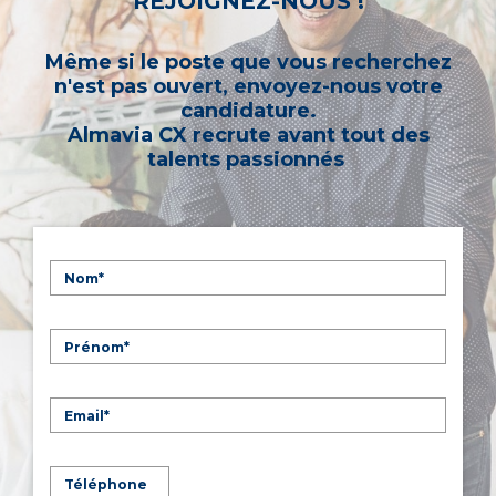
REJOIGNEZ-NOUS !
Même si le poste que vous recherchez
n'est pas ouvert, envoyez-nous votre
candidature.
Almavia CX recrute avant tout des
talents passionnés