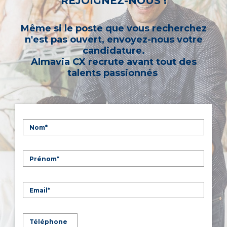
REJOIGNEZ-NOUS !
Même si le poste que vous recherchez
n'est pas ouvert, envoyez-nous votre
candidature.
Almavia CX recrute avant tout des
talents passionnés