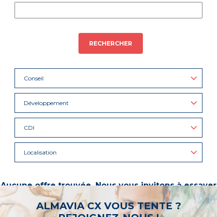
RECHERCHER
Conseil
Développement
CDI
Localisation
Aucune offre trouvée. Nous vous invitons à essayer
d’autres mots-clés ou à sélectionner un « métier ».
ALMAVIA CX VOUS TENTE ?