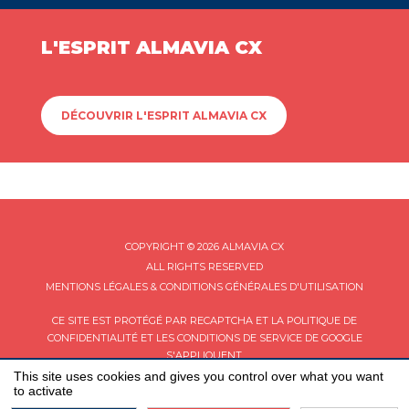
L'ESPRIT ALMAVIA CX
DÉCOUVRIR L'ESPRIT ALMAVIA CX
COPYRIGHT © 2026 ALMAVIA CX
ALL RIGHTS RESERVED
MENTIONS LÉGALES & CONDITIONS GÉNÉRALES D'UTILISATION
CE SITE EST PROTÉGÉ PAR RECAPTCHA ET LA
POLITIQUE DE
CONFIDENTIALITÉ
ET LES
CONDITIONS DE SERVICE
DE GOOGLE
S'APPLIQUENT.
This site uses cookies and gives you control over what you want
to activate