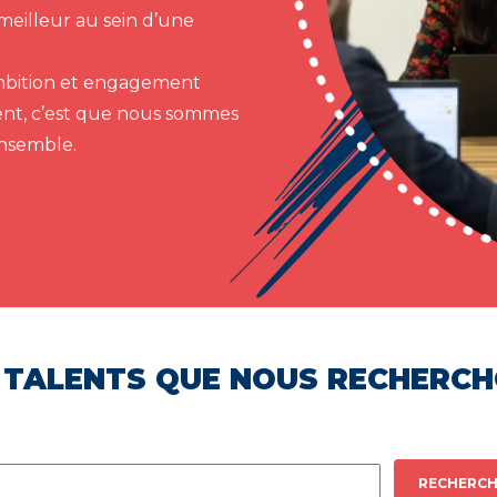
meilleur au sein d’une
 ambition et engagement
ent, c’est que nous sommes
ensemble.
 TALENTS QUE NOUS RECHERC
RECHERCH