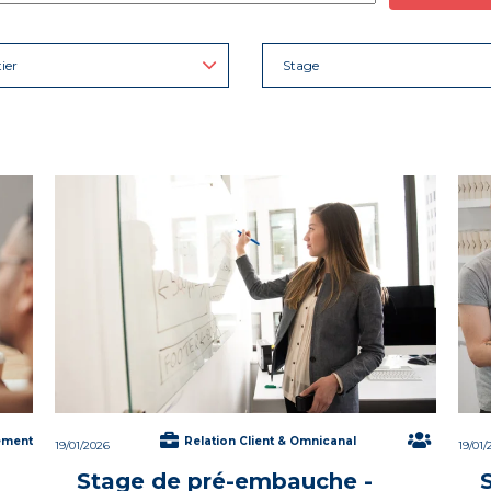
ier
Stage
ement
Relation Client & Omnicanal
19/01/2026
19/01/
Stage de pré-embauche -