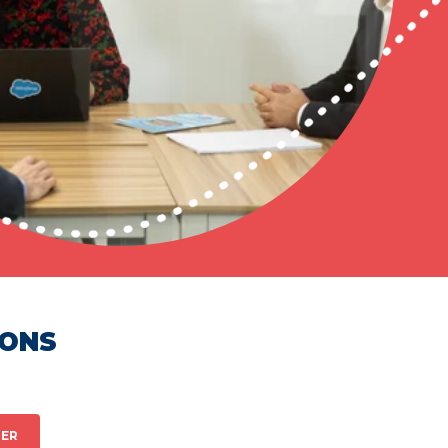
HONS
ER