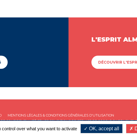
L'ESPRIT AL
S
DÉCOUVRIR L'ESPR
D
MENTIONS LÉGALES & CONDITIONS GÉNÉRALES D'UTILISATION
 DE CONFIDENTIALITÉ
ET LES
CONDITIONS DE SERVICE
DE GOOGLE S'APPLIQUENT
 control over what you want to activate
OK, accept all
D