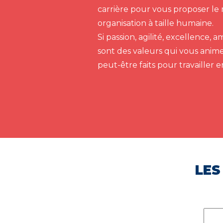
carrière pour vous proposer le 
organisation à taille humaine.
Si passion, agilité, excellence,
sont des valeurs qui vous anim
peut-être faits pour travailler 
LES