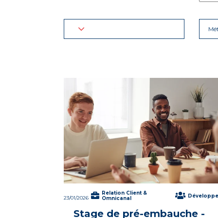
Mét
Relation Client &
Développ
23/01/2026
Omnicanal
Stage de pré-embauche -