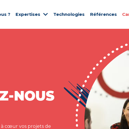
us ?
Expertises
Technologies
Références
Ca
Z-NOUS
 à cœur vos projets de