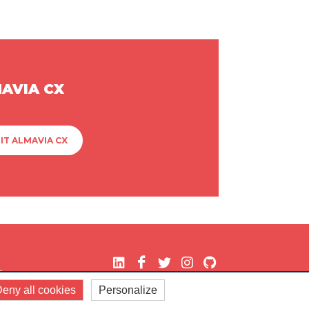
MAVIA CX
IT ALMAVIA CX
.
eny all cookies
Personalize