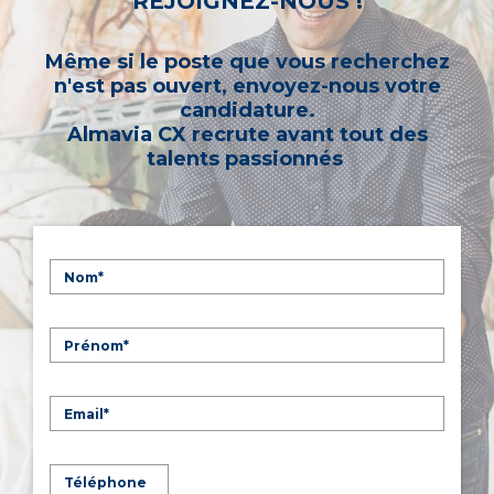
REJOIGNEZ-NOUS !
Même si le poste que vous recherchez
n'est pas ouvert, envoyez-nous votre
candidature.
Almavia CX recrute avant tout des
talents passionnés