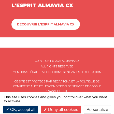
L'ESPRIT ALMAVIA CX
DÉCOUVRIR L'ESPRIT ALMAVIA CX
COPYRIGHT © 2026 ALMAVIA CX
ALL RIGHTS RESERVED
MENTIONS LÉGALES & CONDITIONS GÉNÉRALES D'UTILISATION
CE SITE EST PROTÉGÉ PAR RECAPTCHA ET LA
POLITIQUE DE
CONFIDENTIALITÉ
ET LES
CONDITIONS DE SERVICE
DE GOOGLE
S'APPLIQUENT.
This site uses cookies and gives you control over what you want
to activate
OK, accept all
Deny all cookies
Personalize