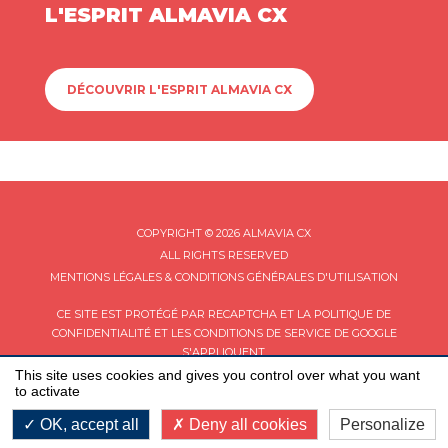
L'ESPRIT ALMAVIA CX
DÉCOUVRIR L'ESPRIT ALMAVIA CX
COPYRIGHT © 2026 ALMAVIA CX
ALL RIGHTS RESERVED
MENTIONS LÉGALES & CONDITIONS GÉNÉRALES D'UTILISATION
CE SITE EST PROTÉGÉ PAR RECAPTCHA ET LA
POLITIQUE DE
CONFIDENTIALITÉ
ET LES
CONDITIONS DE SERVICE
DE GOOGLE
S'APPLIQUENT.
This site uses cookies and gives you control over what you want
to activate
OK, accept all
Deny all cookies
Personalize