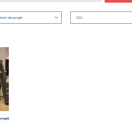
tion de projet
CDI
projet