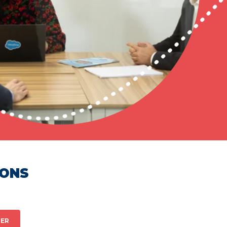
HONS
ER