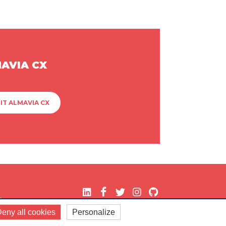
MAVIA CX
IT ALMAVIA CX
.
eny all cookies
Personalize