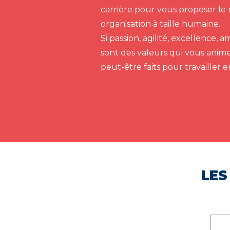
carrière pour vous proposer le 
organisation à taille humaine.
Si passion, agilité, excellence,
sont des valeurs qui vous anim
peut-être faits pour travailler 
LES