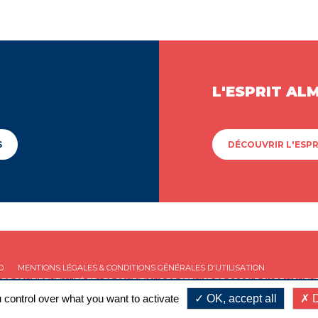
L'ESPRIT AL
S
DÉCOUVRIR L'ESPR
D
MENTIONS LÉGALES & CONDITIONS GÉNÉRALES D'UTILISATION
 DE CONFIDENTIALITÉ
ET LES
CONDITIONS DE SERVICE
DE GOOGLE S'APPLIQUENT
 control over what you want to activate
OK, accept all
D