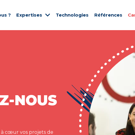
us ?
Expertises
Technologies
Références
Ca
Z-NOUS
 à cœur vos projets de