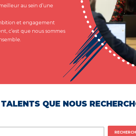
meilleur au sein d’une
 ambition et engagement
ent, c’est que nous sommes
ensemble.
 TALENTS QUE NOUS RECHERC
RECHERCH