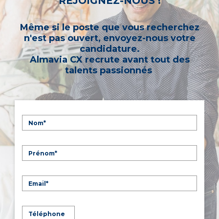
REJOIGNEZ-NOUS !
Même si le poste que vous recherchez
n'est pas ouvert, envoyez-nous votre
candidature.
Almavia CX recrute avant tout des
talents passionnés