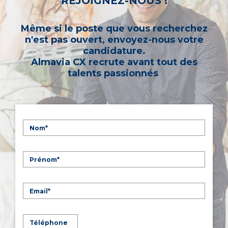
REJOIGNEZ-NOUS !
Même si le poste que vous recherchez
n'est pas ouvert, envoyez-nous votre
candidature.
Almavia CX recrute avant tout des
talents passionnés