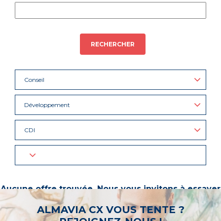
RECHERCHER
Conseil
Développement
CDI
Aucune offre trouvée. Nous vous invitons à essayer
d’autres mots-clés ou à sélectionner un « métier ».
ALMAVIA CX VOUS TENTE ?