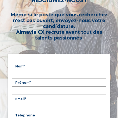
REJOIGNEZ-NOUS !
Même si le poste que vous recherchez
n'est pas ouvert, envoyez-nous votre
candidature.
Almavia CX recrute avant tout des
talents passionnés