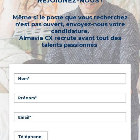
REJOIGNEZ-NOUS !
Même si le poste que vous recherchez
n'est pas ouvert, envoyez-nous votre
candidature.
Almavia CX recrute avant tout des
talents passionnés