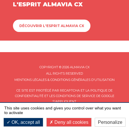
L'ESPRIT ALMAVIA CX
DÉCOUVRIR L'ESPRIT ALMAVIA CX
COPYRIGHT © 2026 ALMAVIA CX
ALL RIGHTS RESERVED
MENTIONS LÉGALES & CONDITIONS GÉNÉRALES D'UTILISATION
CE SITE EST PROTÉGÉ PAR RECAPTCHA ET LA
POLITIQUE DE
CONFIDENTIALITÉ
ET LES
CONDITIONS DE SERVICE
DE GOOGLE
S'APPLIQUENT.
This site uses cookies and gives you control over what you want
to activate
OK, accept all
Deny all cookies
Personalize