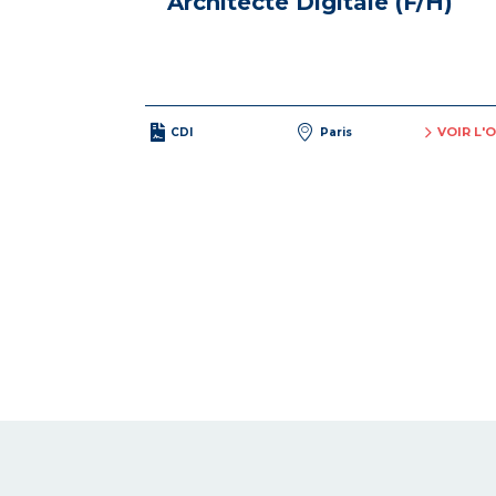
Architecte Digitale (F/H)
VOIR L'
CDI
Paris