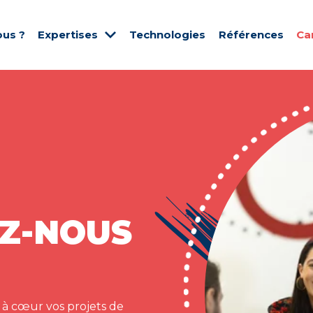
us ?
Expertises
Technologies
Références
Ca
Z-NOUS
 à cœur vos projets de