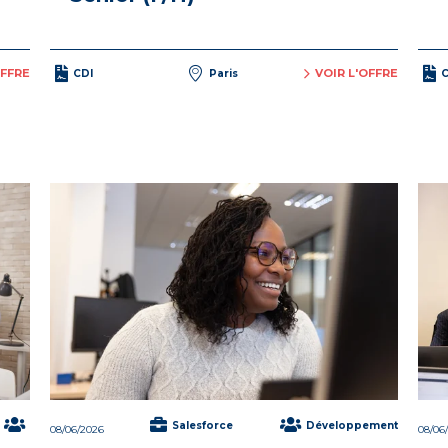
OFFRE
VOIR L'OFFRE
CDI
Paris
C
Salesforce
Développement
08/06/2026
08/06