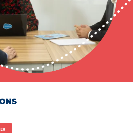
HONS
ER