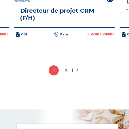
28/05/2026
-
Directeur de projet CRM
(F/H)
OFFRE
VOIR L'OFFRE
CDI
Paris
C
1
2