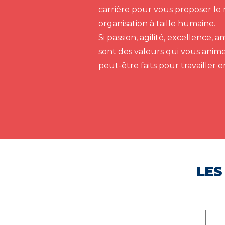
carrière pour vous proposer le 
organisation à taille humaine.
Si passion, agilité, excellence,
sont des valeurs qui vous anim
peut-être faits pour travailler 
LES