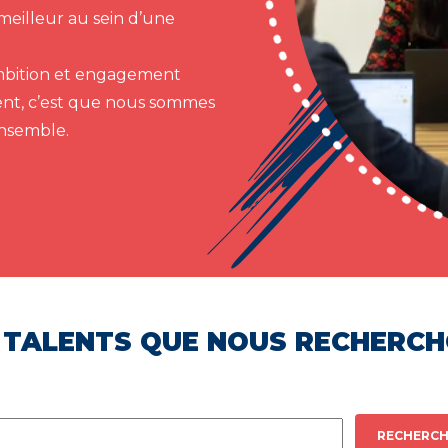
meilleur au sein d’une
 ambition et engagement
ent, c’est que nous sommes
ensemble.
 TALENTS QUE NOUS RECHERC
RECHERCH