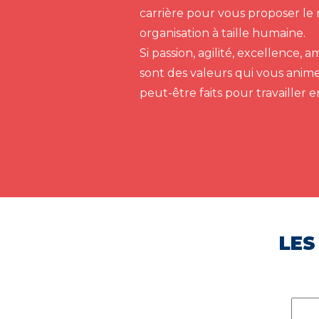
carrière pour vous proposer le 
organisation à taille humaine.
Si passion, agilité, excellence,
sont des valeurs qui vous anim
peut-être faits pour travailler 
LES