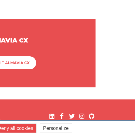
MAVIA CX
IT ALMAVIA CX
.
eny all cookies
Personalize