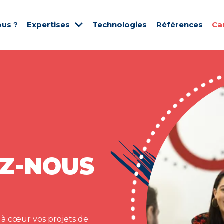
us ?
Expertises
Technologies
Références
Ca
Z-NOUS
 à cœur vos projets de