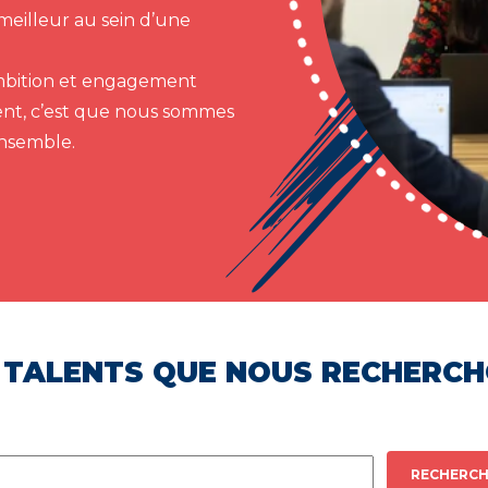
meilleur au sein d’une
 ambition et engagement
ent, c’est que nous sommes
ensemble.
 TALENTS QUE NOUS RECHERC
RECHERCH