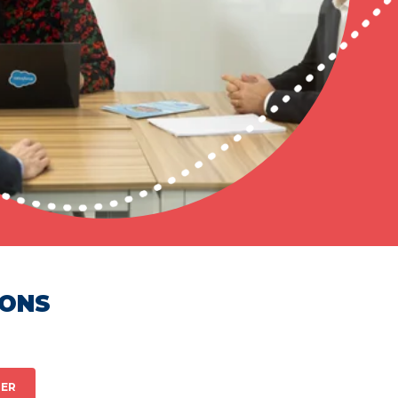
HONS
ER