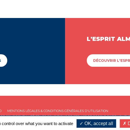
L'ESPRIT AL
S
DÉCOUVRIR L'ESPR
D
MENTIONS LÉGALES & CONDITIONS GÉNÉRALES D'UTILISATION
 DE CONFIDENTIALITÉ
ET LES
CONDITIONS DE SERVICE
DE GOOGLE S'APPLIQUENT
 control over what you want to activate
OK, accept all
D