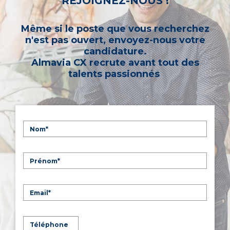
REJOIGNEZ-NOUS !
Même si le poste que vous recherchez
n'est pas ouvert, envoyez-nous votre
candidature.
Almavia CX recrute avant tout des
talents passionnés