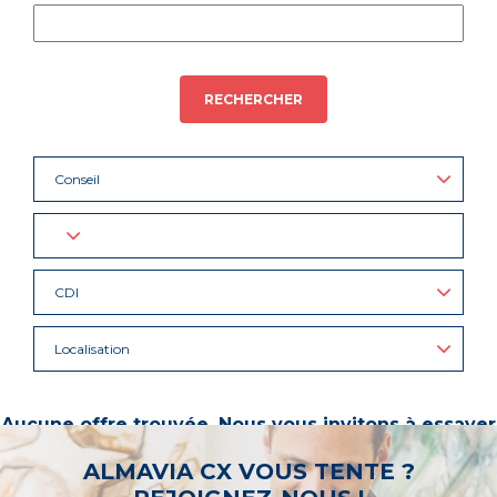
RECHERCHER
Conseil
CDI
Localisation
Aucune offre trouvée. Nous vous invitons à essayer
d’autres mots-clés ou à sélectionner un « métier ».
ALMAVIA CX VOUS TENTE ?