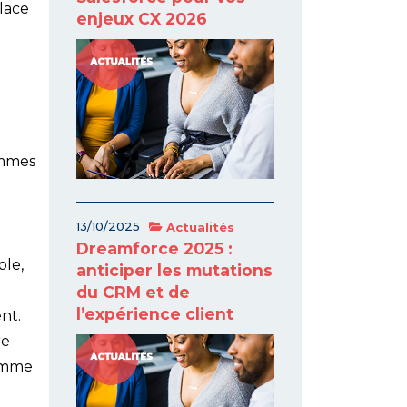
lace
enjeux CX 2026
ommes
13/10/2025
Actualités
Dreamforce 2025 :
ple,
anticiper les mutations
du CRM et de
l’expérience client
nt.
re
comme