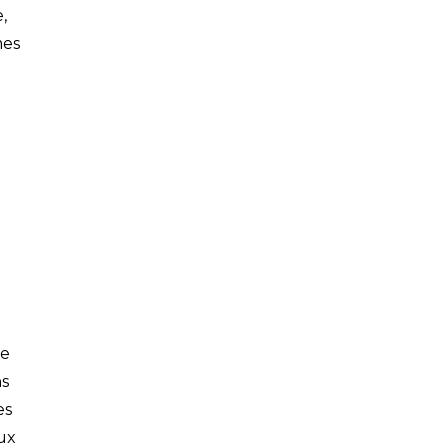
,
mes
de
ns
es
ux