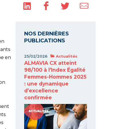
NOS DERNIÈRES
PUBLICATIONS
en
tants
25/02/2026
Actualités
pe en
ALMAVIA CX atteint
98/100 à l’Index Égalité
Femmes-Hommes 2025
ion
: une dynamique
d’excellence
confirmée
ment
nts
es