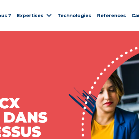
us ?
Expertises
Technologies
Références
Ca
 CX
 DANS
ESSUS