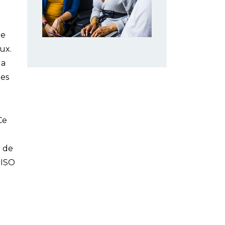
le
ux.
la
des
Ce
t de
 ISO