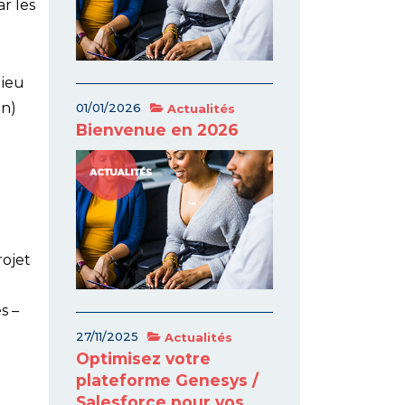
r les
lieu
on)
01/01/2026
Actualités
Bienvenue en 2026
rojet
s –
27/11/2025
Actualités
Optimisez votre
plateforme Genesys /
Salesforce pour vos