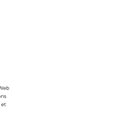
 Web
ons
 et