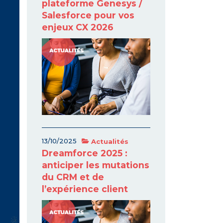
plateforme Genesys /
Salesforce pour vos
enjeux CX 2026
13/10/2025
Actualités
Dreamforce 2025 :
anticiper les mutations
du CRM et de
l’expérience client