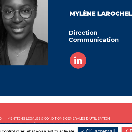
MYLÈNE
LAROCHEL
Direction
Communication
D
MENTIONS LÉGALES & CONDITIONS GÉNÉRALES D'UTILISATION
 DE CONFIDENTIALITÉ
ET LES
CONDITIONS DE SERVICE
DE GOOGLE S'APPLIQUENT
 control over what you want to activate
OK, accept all
D